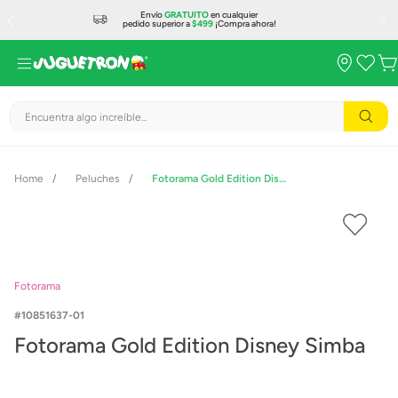
Envío
GRATUITO
en cualquier
pedido superior a
$499
¡Compra ahora!
Encuentra algo increíble...
Peluches
Fotorama Gold Edition Disney Simba
Fotorama
10851637-01
Fotorama Gold Edition Disney Simba