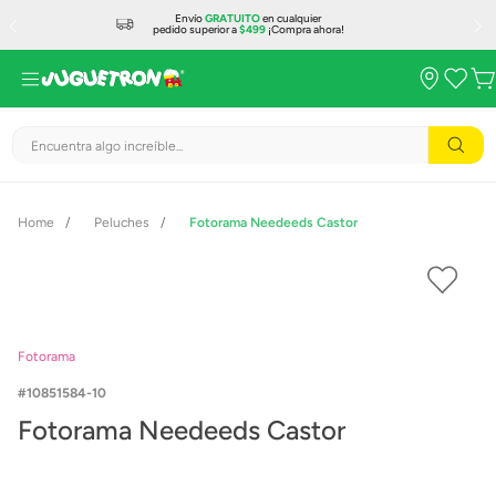
Envío
GRATUITO
en cualquier
pedido superior a
$499
¡Compra ahora!
Encuentra algo increíble...
Peluches
Fotorama Needeeds Castor
Fotorama
10851584-10
Fotorama Needeeds Castor