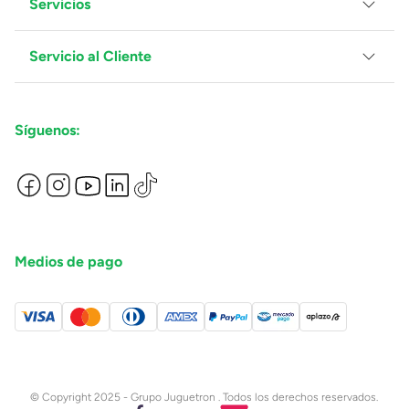
Servicios
Grupo Juguetron
Localiza tu tienda
Blog
Servicio al Cliente
Facturación
Proveedores
Ventas Mayoreo
Contáctanos
Síguenos:
Preguntas Frecuentes
Métodos de Pago
Términos y Condiciones
Devoluciones de Compras en Línea
Aviso de Privacidad
Medios de pago
© Copyright 2025 - Grupo Juguetron . Todos los derechos reservados.