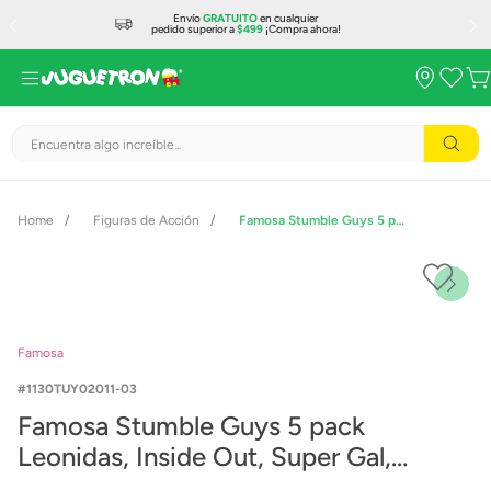
Envío
GRATUITO
en cualquier
pedido superior a
$499
¡Compra ahora!
Encuentra algo increíble...
Figuras de Acción
Famosa Stumble Guys 5 pack Leonidas, Inside Out, Super Gal, Sensei Fire Fist y Mistery Stumble Figura 5 cm
Famosa
1130TUY02011-03
Famosa Stumble Guys 5 pack
Leonidas, Inside Out, Super Gal,
Sensei Fire Fist y Mistery Stumble