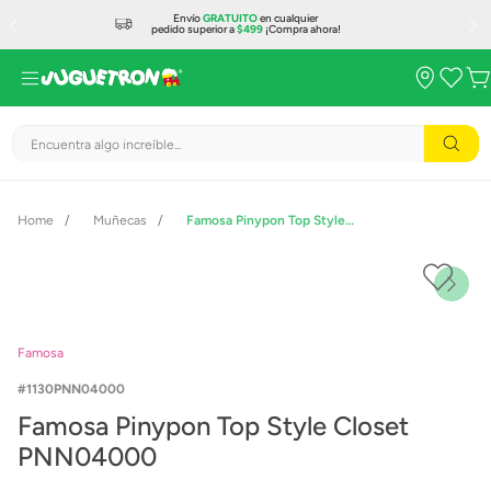
Envío
GRATUITO
en cualquier
pedido superior a
$499
¡Compra ahora!
Encuentra algo increíble...
Muñecas
Famosa Pinypon Top Style Closet PNN04000
Famosa
1130PNN04000
Famosa Pinypon Top Style Closet
PNN04000