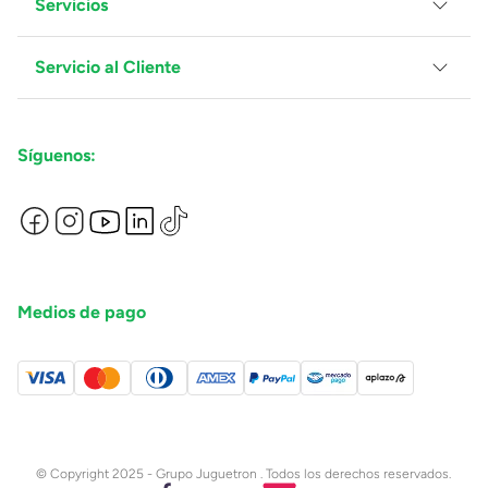
Servicios
Grupo Juguetron
Localiza tu tienda
Blog
Servicio al Cliente
Facturación
Proveedores
Ventas Mayoreo
Contáctanos
Síguenos:
Preguntas Frecuentes
Métodos de Pago
Términos y Condiciones
Devoluciones de Compras en Línea
Aviso de Privacidad
Medios de pago
© Copyright 2025 - Grupo Juguetron . Todos los derechos reservados.