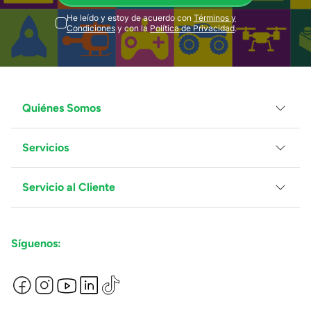
He leído y estoy de acuerdo con
Términos y
Condiciones
y con la
Política de Privacidad
.
Quiénes Somos
Servicios
Grupo Juguetron
Localiza tu tienda
Blog
Servicio al Cliente
Facturación
Proveedores
Ventas Mayoreo
Contáctanos
Síguenos:
Preguntas Frecuentes
Métodos de Pago
Términos y Condiciones
Devoluciones de Compras en Línea