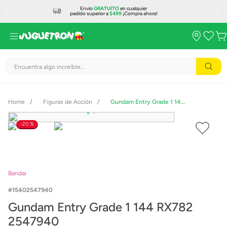
Envío
GRATUITO
en cualquier
pedido superior a
$499
¡Compra ahora!
Encuentra algo increíble...
Figuras de Acción
Gundam Entry Grade 1 144 RX782 2547940
20 %
Bandai
15402547940
Gundam Entry Grade 1 144 RX782
2547940