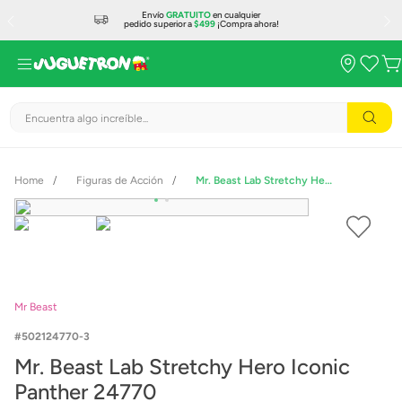
Envío
GRATUITO
en cualquier
pedido superior a
$499
¡Compra ahora!
Encuentra algo increíble...
Figuras de Acción
Mr. Beast Lab Stretchy Hero Iconic Panther 24770
Mr Beast
502124770-3
Mr. Beast Lab Stretchy Hero Iconic
Panther 24770