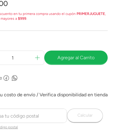
00
scuento en tu primera compra usando el cupón
PRIMERJUGUETE
,
 mayores a
$999
.
Agregar al Carrito
e
Calcular
digo postal