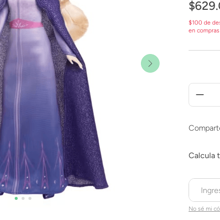
$
629
.
$100 de de
en compras
Compart
No sé mi có