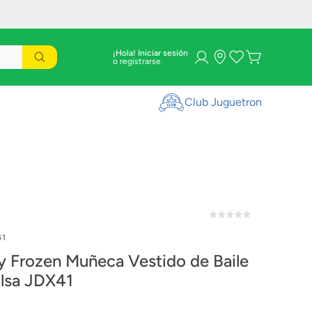
¡Hola! Iniciar sesión
Club Juguetron
41
y Frozen Muñeca Vestido de Baile
Elsa JDX41