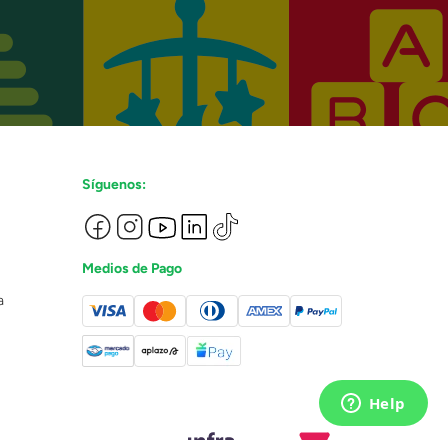
Síguenos:
Medios de Pago
a