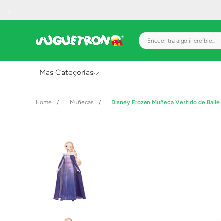
Encuentra algo increíble.
Mas Categorías
Al Aire Libre
Muñecas
Disney Frozen Muñeca Vestido de Baile 
Juguetes para Bebés
Preescolar
Creatividad y Arte
Figuras de Acción
Gadgets y Electrónicos
Juegos de Mesa