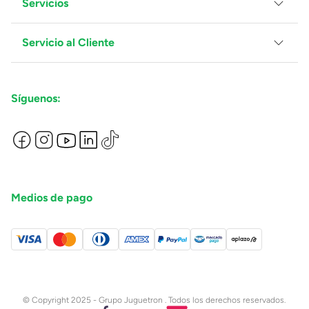
Servicios
Grupo Juguetron
Localiza tu tienda
Blog
Servicio al Cliente
Facturación
Proveedores
Ventas Mayoreo
Contáctanos
Síguenos:
Preguntas Frecuentes
Métodos de Pago
Términos y Condiciones
Devoluciones de Compras en Línea
Aviso de Privacidad
Medios de pago
© Copyright 2025 - Grupo Juguetron . Todos los derechos reservados.