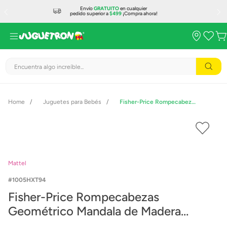
Envío
GRATUITO
en cualquier
pedido superior a
$499
¡Compra ahora!
Encuentra algo increíble...
Juguetes para Bebés
Fisher-Price Rompecabezas Geométrico Mandala de Madera HXT94
Mattel
1005HXT94
Fisher-Price Rompecabezas
Geométrico Mandala de Madera
HXT94