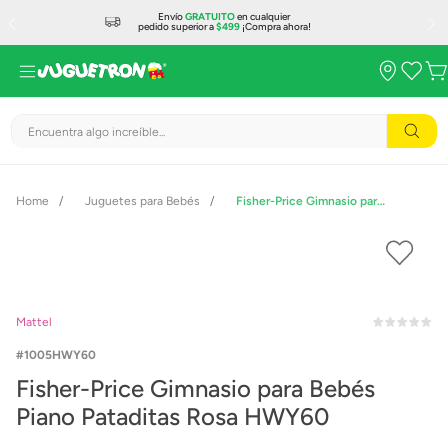
Envío
GRATUITO
en cualquier
pedido superior a
$499
¡Compra ahora!
Encuentra algo increíble...
Juguetes para Bebés
Fisher-Price Gimnasio para Bebés Piano Pataditas Rosa HWY60
Mattel
1005HWY60
Fisher-Price Gimnasio para Bebés
Piano Pataditas Rosa HWY60