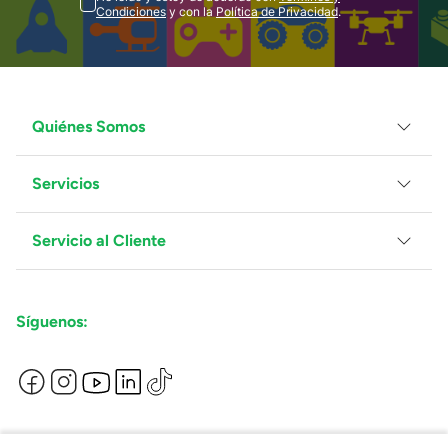
Condiciones
y con la
Política de Privacidad
.
Quiénes Somos
Servicios
Grupo Juguetron
Localiza tu tienda
Blog
Servicio al Cliente
Facturación
Proveedores
Ventas Mayoreo
Contáctanos
Síguenos:
Preguntas Frecuentes
Métodos de Pago
Términos y Condiciones
Devoluciones de Compras en Línea
Aviso de Privacidad