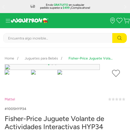
Envío
GRATUITO
en cualquier
pedido superior a
$499
¡Compra ahora!
Encuentra algo increíble...
Juguetes para Bebés
Fisher-Price Juguete Volante de Actividades Interactivas HYP34
Mattel
1005HYP34
Fisher-Price Juguete Volante de
Actividades Interactivas HYP34