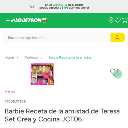
Envío
GRATUITO
en cualquier
pedido superior a
$499
¡Compra ahora!
Encuentra algo increíble...
Muñecas
Barbie Receta de la amistad de Teresa Set Crea y Cocina JCT06
Mattel
1005JCT06
Barbie Receta de la amistad de Teresa
Set Crea y Cocina JCT06