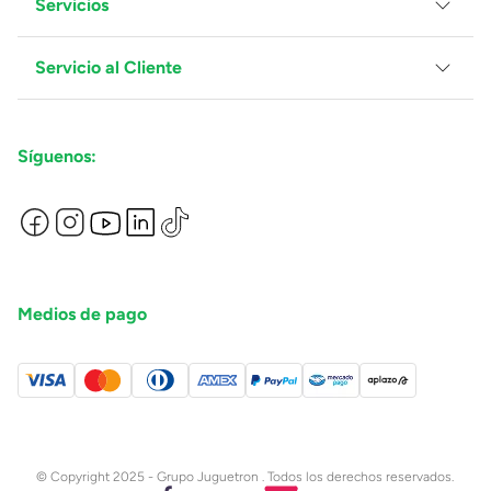
Servicios
Grupo Juguetron
Localiza tu tienda
Blog
Servicio al Cliente
Facturación
Proveedores
Ventas Mayoreo
Contáctanos
Síguenos:
Preguntas Frecuentes
Métodos de Pago
Términos y Condiciones
Devoluciones de Compras en Línea
Aviso de Privacidad
Medios de pago
© Copyright 2025 - Grupo Juguetron . Todos los derechos reservados.