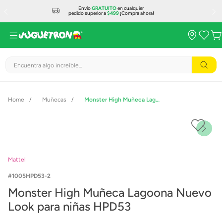
Envío
GRATUITO
en cualquier
pedido superior a
$499
¡Compra ahora!
Encuentra algo increíble...
Muñecas
Monster High Muñeca Lagoona Nuevo Look para niñas HPD53
Mattel
1005HPD53-2
Monster High Muñeca Lagoona Nuevo
Look para niñas HPD53