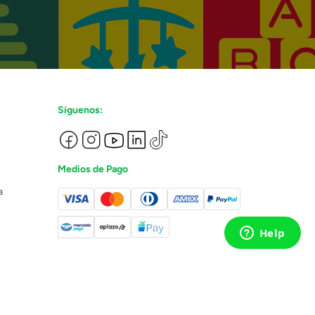
Síguenos:
Medios de Pago
a