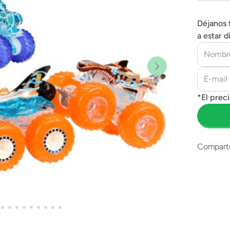
Déjanos 
a estar d
Compart