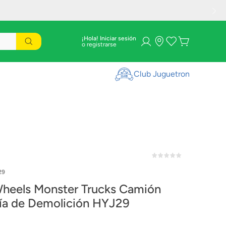
¡Hola! Iniciar sesión
Club Juguetron
29
heels Monster Trucks Camión
ía de Demolición HYJ29