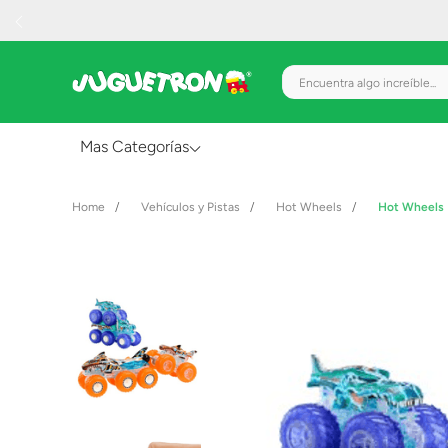
Encuentra algo increíble.
Mas Categorías
Al Aire Libre
Vehículos y Pistas
Hot Wheels
Hot Wheels 
Juguetes para Bebés
Preescolar
Creatividad y Arte
Figuras de Acción
Gadgets y Electrónicos
Juegos de Mesa