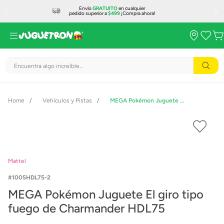
Envío
GRATUITO
en cualquier
pedido superior a
$499
¡Compra ahora!
Encuentra algo increíble...
Vehículos y Pistas
MEGA Pokémon Juguete El giro tipo fuego de Charmander HDL75
Mattel
1005HDL75-2
MEGA Pokémon Juguete El giro tipo
fuego de Charmander HDL75