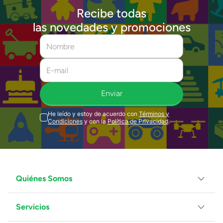
Recibe todas
las novedades y promociones
Enviar
He leído y estoy de acuerdo con
Términos y
Condiciones
y con la
Política de Privacidad
.
Quiénes Somos
Servicios
Grupo Juguetron
Localiza tu tienda