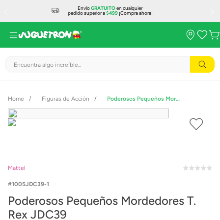
Envío
GRATUITO
en cualquier
pedido superior a
$499
¡Compra ahora!
Encuentra algo increíble...
Figuras de Acción
Poderosos Pequeños Mordedores T. Rex JDC39
Mattel
1005JDC39-1
Poderosos Pequeños Mordedores T.
Rex JDC39