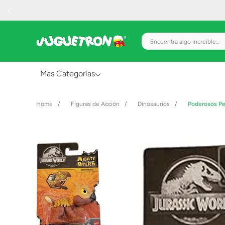
Encuentra algo increíble.
Mas Categorías
Al Aire Libre
Figuras de Acción
Dinosaurios
Poderosos P
Juguetes para Bebés
Preescolar
Creatividad y Arte
Figuras de Acción
Gadgets y Electrónicos
Juegos de Mesa