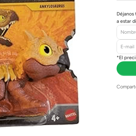
Déjanos 
a estar d
Compart