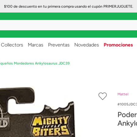
$100 de descuento en tu primera compra usando el cupón PRIMERJUGUETE.
..
Collectors
Marcas
Preventas
Novedades
Promociones
equeños Mordedores Ankylosaurus JDC39
Mattel
1005JDC
Poder
Ankyl