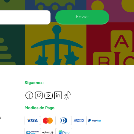
Enviar
Síguenos:
Medios de Pago
a