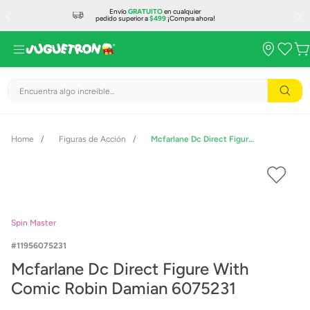
Envío
GRATUITO
en cualquier
pedido superior a
$499
¡Compra ahora!
Encuentra algo increíble...
Figuras de Acción
Mcfarlane Dc Direct Figure With Comic Robin Damian 6075231
Spin Master
11956075231
Mcfarlane Dc Direct Figure With
Comic Robin Damian 6075231