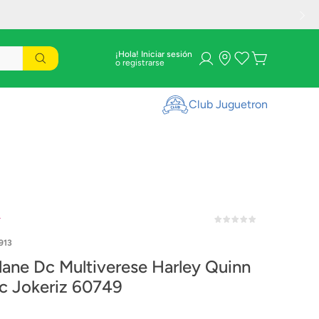
¡Hola! Iniciar sesión
Club Juguetron
r
913
lane Dc Multiverese Harley Quinn
ic Jokeriz 60749