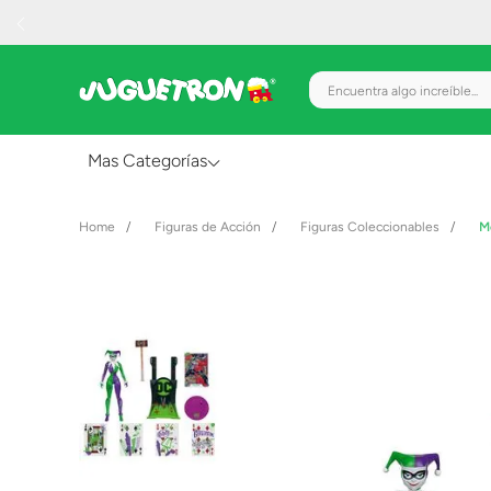
Encuentra algo increíble.
Mas Categorías
Al Aire Libre
Figuras de Acción
Figuras Coleccionables
M
Juguetes para Bebés
Preescolar
Creatividad y Arte
Figuras de Acción
Gadgets y Electrónicos
Juegos de Mesa