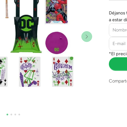
Déjanos 
a estar d
Compart