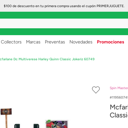
$100 de descuento en tu primera compra usando el cupón PRIMERJUGUETE.
..
Collectors
Marcas
Preventas
Novedades
Promociones
cfarlane Dc Multiverese Harley Quinn Classic Jokeriz 60749
Spin Maste
11956074
Mcfar
Class