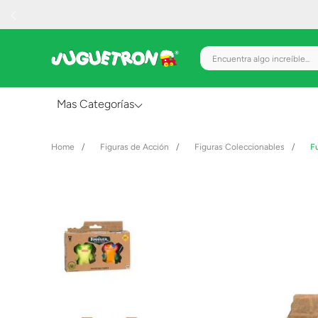
Encuentra algo increíble.
Mas Categorías
Al Aire Libre
Figuras de Acción
Figuras Coleccionables
F
Juguetes para Bebés
Preescolar
Creatividad y Arte
Figuras de Acción
Gadgets y Electrónicos
Juegos de Mesa