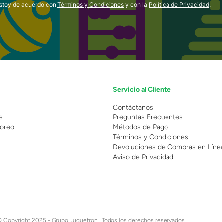
estoy de acuerdo con
Términos y Condiciones
y con la
Política de Privacidad
.
Servicio al Cliente
n
Contáctanos
s
Preguntas Frecuentes
oreo
Métodos de Pago
Términos y Condiciones
Devoluciones de Compras en Líne
Aviso de Privacidad
 Copyright 2025 - Grupo Juguetron . Todos los derechos reservados.