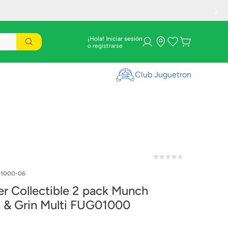
¡Hola! Iniciar sesión
Club Juguetron
01000-06
ollectible 2 pack Munch
Green & Grin Multi FUG01000