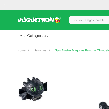
Encuentra algo increíble.
Mas Categorías
Al Aire Libre
Peluches
Spin Master Dragones Peluche Chimuel
Juguetes para Bebés
Preescolar
Creatividad y Arte
Figuras de Acción
Gadgets y Electrónicos
Juegos de Mesa