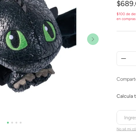
$
689
.
$100 de de
en compras
Compart
No sé mi có