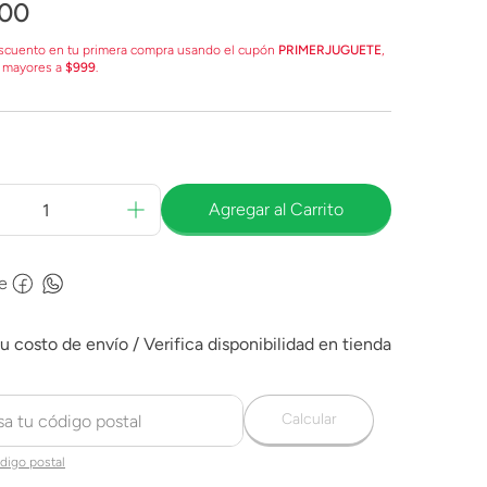
00
scuento en tu primera compra usando el cupón
PRIMERJUGUETE
,
 mayores a
$999
.
Agregar al Carrito
e
Calcular
digo postal