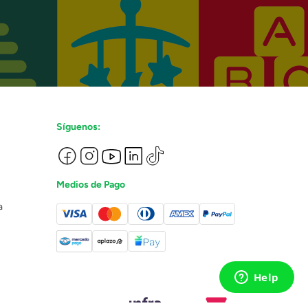
Síguenos:
Medios de Pago
a