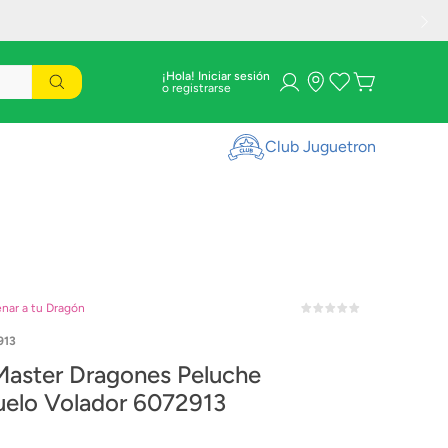
¡Hola! Iniciar sesión
Club Juguetron
nar a tu Dragón
913
Master Dragones Peluche
elo Volador 6072913