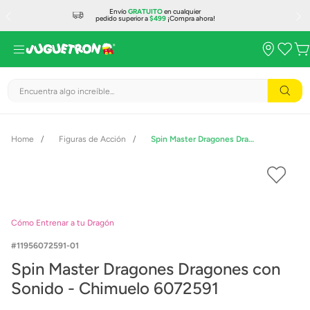
Envío
GRATUITO
en cualquier
pedido superior a
$499
¡Compra ahora!
Encuentra algo increíble...
Figuras de Acción
Spin Master Dragones Dragones con Sonido - Chimuelo 6072591
Cómo Entrenar a tu Dragón
11956072591-01
Spin Master Dragones Dragones con
Sonido - Chimuelo 6072591