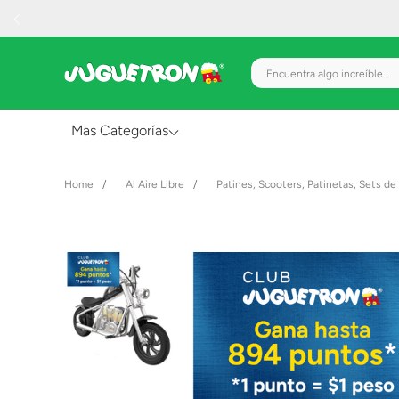
Encuentra algo increíble.
Mas Categorías
Al Aire Libre
Al Aire Libre
Patines, Scooters, Patinetas, Sets de
Juguetes para Bebés
Preescolar
Creatividad y Arte
Figuras de Acción
Gadgets y Electrónicos
Juegos de Mesa