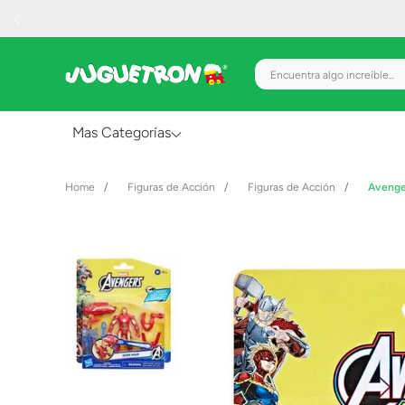
Encuentra algo increíble.
Mas Categorías
Al Aire Libre
Figuras de Acción
Figuras de Acción
Avenge
Juguetes para Bebés
Preescolar
Creatividad y Arte
Figuras de Acción
Gadgets y Electrónicos
Juegos de Mesa