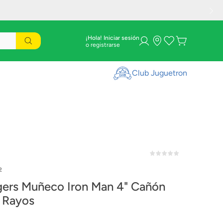
¡Hola! Iniciar sesión
Club Juguetron
2
ers Muñeco Iron Man 4" Cañón
 Rayos