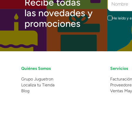
Recibe todas
las novedades y
He leído y 
promociones
Quiénes Somos
Servicios
Grupo Juguetron
Facturació
Localiza tu Tienda
Proveedore
Blog
Ventas May