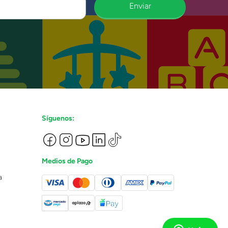
Enviar
Síguenos:
Medios de Pago
a