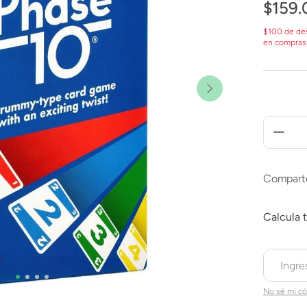
$
159
.
$100 de de
en compras
Compart
No sé mi có