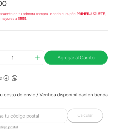
00
scuento en tu primera compra usando el cupón
PRIMERJUGUETE
,
 mayores a
$999
.
Agregar al Carrito
e
Calcular
digo postal