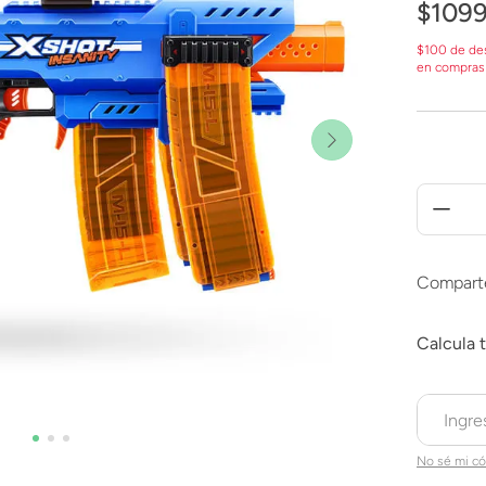
$
109
$100 de de
en compras
Compart
No sé mi có