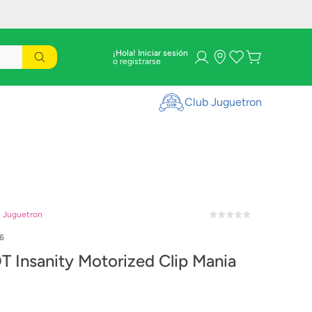
¡Hola! Iniciar sesión
Club Juguetron
n Juguetron
6
 Insanity Motorized Clip Mania