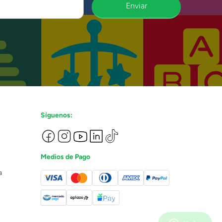
Enviar
Síguenos:
Medios de Pago
a