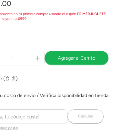
9
.
00
scuento en tu primera compra usando el cupón
PRIMERJUGUETE
,
 mayores a
$999
.
Agregar al Carrito
e
Calcular
digo postal