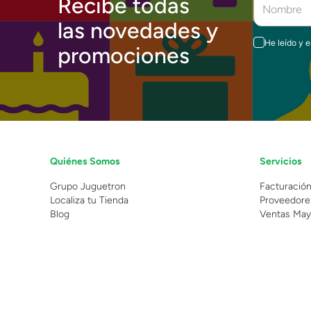
Recibe todas
las novedades y
He leído y 
promociones
Quiénes Somos
Servicios
Grupo Juguetron
Facturació
Localiza tu Tienda
Proveedore
Blog
Ventas May