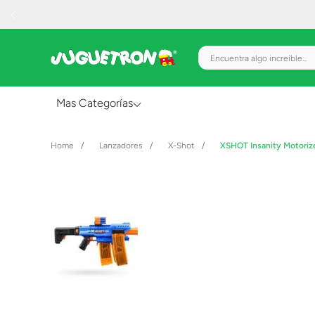
Encuentra algo increíble.
Mas Categorías
Al Aire Libre
Lanzadores
X-Shot
XSHOT Insanity Motoriz
Juguetes para Bebés
Preescolar
Creatividad y Arte
Figuras de Acción
Gadgets y Electrónicos
Juegos de Mesa