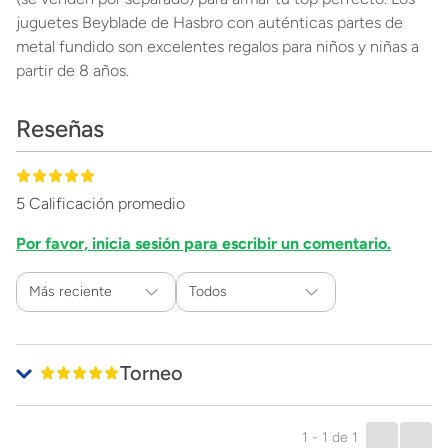
juguetes Beyblade de Hasbro con auténticas partes de
metal fundido son excelentes regalos para niños y niñas a
partir de 8 años.
Reseñas
5 Calificación promedio
Por favor, inicia sesión para escribir un comentario.
Más reciente
Todos
Torneo
Enviado
1 año atrás
por
Jonathan
Lo compre para mi hijo para el torneo que hubo, se la pasó
1 - 1
de
1