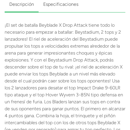
Descripción
Especificaciones
¡El set de batalla Beyblade X Drop Attack tiene todo lo
necesario para empezar a batallar: Beystadium, 2 tops y 2
lanzadores! El riel de aceleración del Beystadium puede
propulsar los tops a velocidades extremas alrededor de la
arena para generar impresionantes choques y épicas
explosiones. Y con el Beystadium Drop Attack, podrás
descender sobre el top de tu rival: ¡el riel de aceleración X
puede enviar los tops Beyblade a un nivel más elevado
desde el cual podrán caer sobre los tops oponentes! Usa
los 2 lanzadores para desatar el top Impact Drake 9-60LR
tipo ataque y el top Hover Wyvern 3-85N tipo defensa en
un frenesí de furia. Los Bladers lanzan sus tops en contra
de sus oponentes para ganar puntos. El primero en alcanzar
4 puntos gana. Combina la hoja, el trinquete y el piñón
intercambiables del top con los de otros tops Beyblade X
(se venden por separado) para armar tu top perfecto. Los