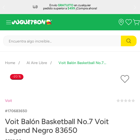
Envío
GRATUITO
en cualquier
pedido superior a
$499
¡Compra ahora!
Encuentra algo increíble...
Al Aire Libre
Voit Balón Basketball No.7 Voit Legend Negro 83650
20 %
Voit
170683650
Voit Balón Basketball No.7 Voit
Legend Negro 83650