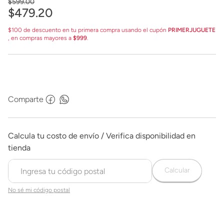
$
599
.
00
$
479
.
20
$100 de descuento en tu primera compra usando el cupón
PRIMERJUGUETE
, en compras mayores a
$999
.
Comparte
Calcular
No sé mi código postal