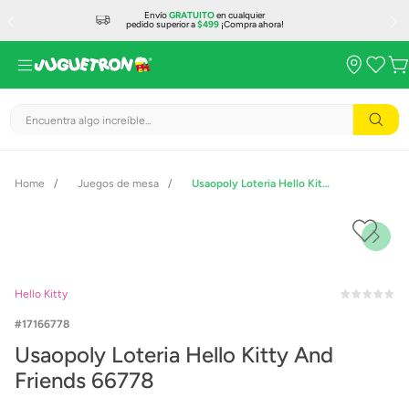
Envío
GRATUITO
en cualquier
pedido superior a
$499
¡Compra ahora!
Encuentra algo increíble...
Juegos de mesa
Usaopoly Loteria Hello Kitty And Friends 66778
Hello Kitty
17166778
Usaopoly Loteria Hello Kitty And
Friends 66778