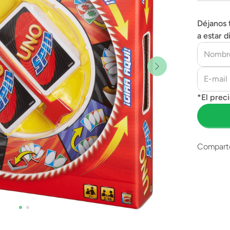
Déjanos 
a estar d
Compart