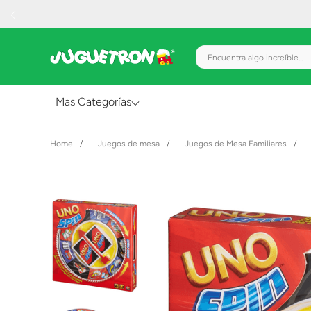
Encuentra algo increíble.
Mas Categorías
Al Aire Libre
Juegos de mesa
Juegos de Mesa Familiares
Juguetes para Bebés
Preescolar
Creatividad y Arte
Figuras de Acción
Gadgets y Electrónicos
Juegos de Mesa