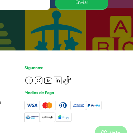
Enviar
Síguenos:
Medios de Pago
a