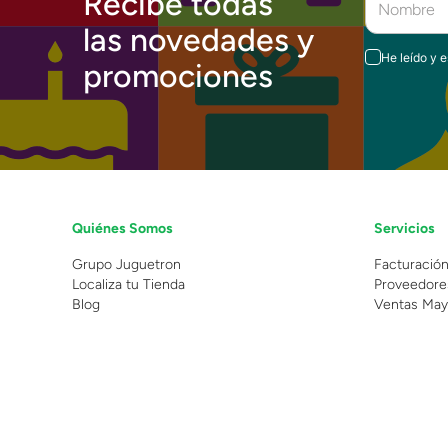
Recibe todas
las novedades y
He leído y 
promociones
Quiénes Somos
Servicios
Grupo Juguetron
Facturació
Localiza tu Tienda
Proveedore
Blog
Ventas May