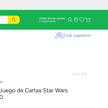
¡Hola! Iniciar sesión
Club Juguetron
00
uego de Cartas Star Wars
0