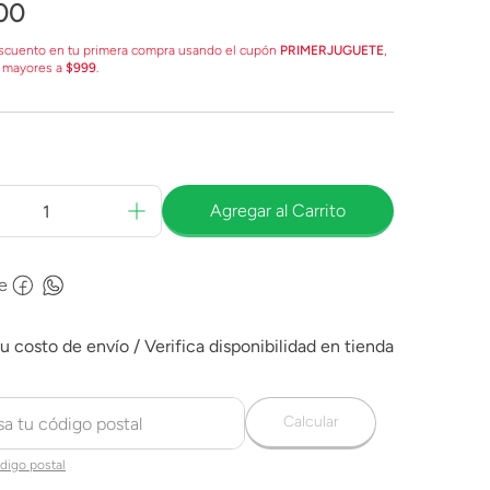
00
scuento en tu primera compra usando el cupón
PRIMERJUGUETE
,
 mayores a
$999
.
Agregar al Carrito
e
Calcular
digo postal