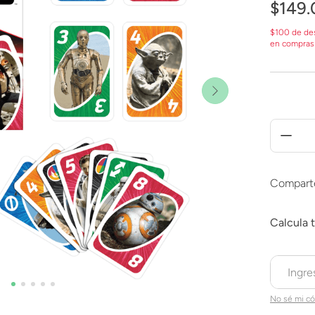
$
149
.
$100 de de
en compras
Compart
No sé mi có