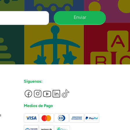
Enviar
Síguenos:
Medios de Pago
a