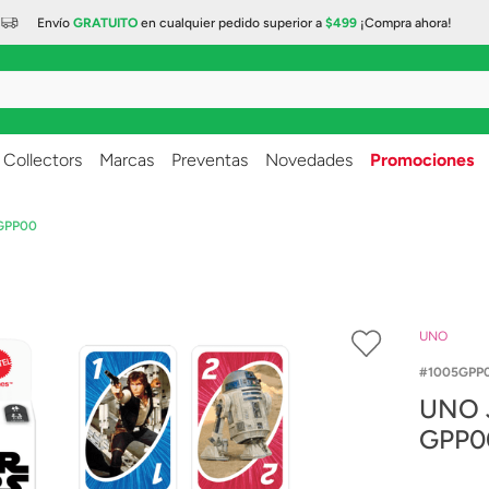
Envío
GRATUITO
en cualquier
pedido superior a
$499
¡Compra ahora!
..
Collectors
Marcas
Preventas
Novedades
Promociones
 GPP00
UNO
1005GPP
UNO J
GPP0