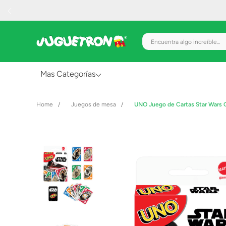
Encuentra algo increíble.
Mas Categorías
Al Aire Libre
Juegos de mesa
UNO Juego de Cartas Star Wars
Juguetes para Bebés
Preescolar
Creatividad y Arte
Figuras de Acción
Gadgets y Electrónicos
Juegos de Mesa