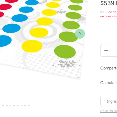
$
539
.
$100 de de
en compras
Compart
No sé mi có