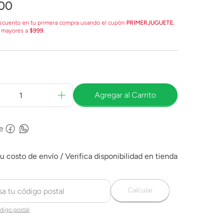
00
scuento en tu primera compra usando el cupón
PRIMERJUGUETE
,
 mayores a
$999
.
Agregar al Carrito
e
Calcular
digo postal