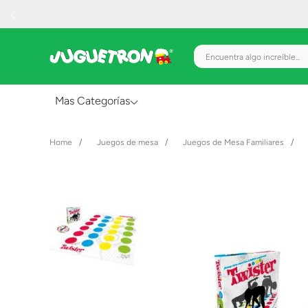
Encuentra algo increíble.
Mas Categorías
Al Aire Libre
Juegos de mesa
Juegos de Mesa Familiares
Juguetes para Bebés
Preescolar
Creatividad y Arte
Figuras de Acción
Gadgets y Electrónicos
Juegos de Mesa