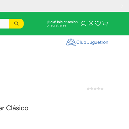
¡Hola! Iniciar sesión
Club Juguetron
1
er Clásico