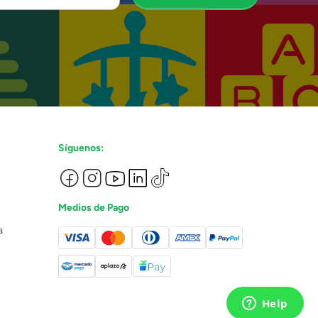
Síguenos:
Medios de Pago
a