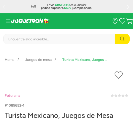
Envío
GRATUITO
en cualquier
pedido superior a
$499
¡Compra ahora!
Encuentra algo increíble...
Juegos de mesa
Turista Mexicano, Juegos de Mesa
Fotorama
1085652-1
Turista Mexicano, Juegos de Mesa