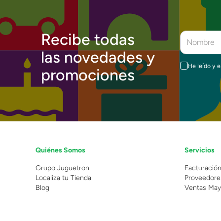
Recibe todas
las novedades y
He leído y 
promociones
Quiénes Somos
Servicios
Grupo Juguetron
Facturació
Localiza tu Tienda
Proveedore
Blog
Ventas May