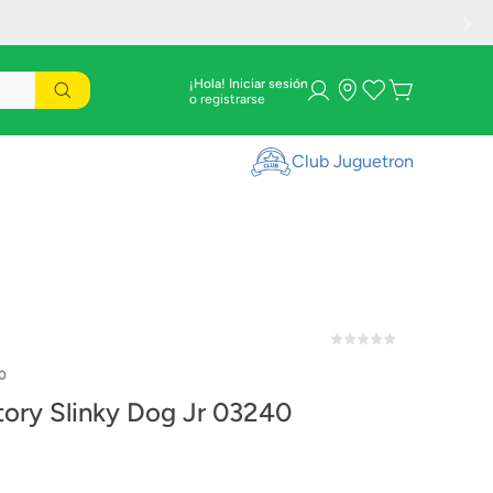
¡Hola! Iniciar sesión
Club Juguetron
0
tory Slinky Dog Jr 03240