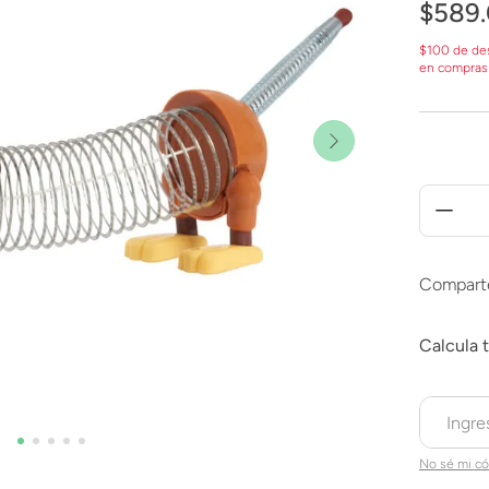
$
589
.
$100 de de
en compras
Compart
No sé mi có