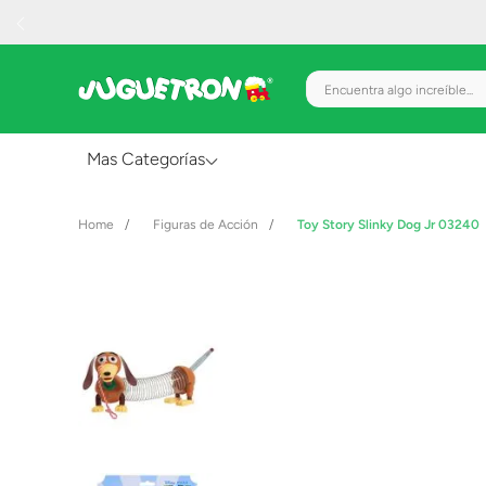
Encuentra algo increíble.
Mas Categorías
Al Aire Libre
Figuras de Acción
Toy Story Slinky Dog Jr 03240
Juguetes para Bebés
Preescolar
Creatividad y Arte
Figuras de Acción
Gadgets y Electrónicos
Juegos de Mesa