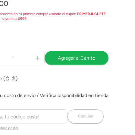
00
scuento en tu primera compra usando el cupón
PRIMERJUGUETE
,
 mayores a
$999
.
Agregar al Carrito
e
Calcular
digo postal