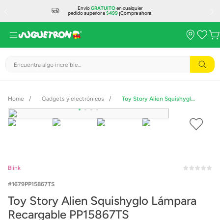
Envío
GRATUITO
en cualquier
pedido superior a
$499
¡Compra ahora!
Encuentra algo increíble...
Gadgets y electrónicos
Toy Story Alien Squishyglo Lámpara Recargable PP15867TS
Blink
1679PP15867TS
Toy Story Alien Squishyglo Lámpara
Recargable PP15867TS