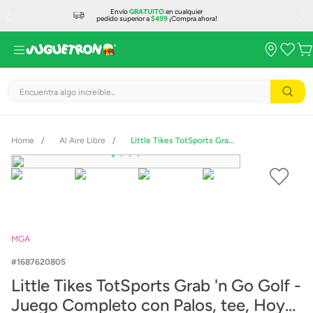
Envío
GRATUITO
en cualquier
pedido superior a
$499
¡Compra ahora!
Encuentra algo increíble...
Al Aire Libre
Little Tikes TotSports Grab 'n Go Golf - Juego Completo con Palos, tee, Hoyo y Bolsa Compacta
MGA
1687620805
Little Tikes TotSports Grab 'n Go Golf -
Juego Completo con Palos, tee, Hoyo