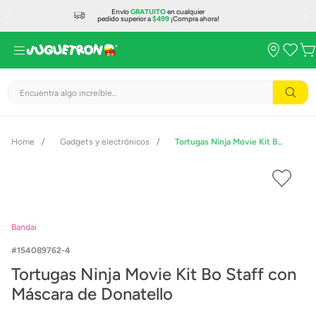
Envío
GRATUITO
en cualquier
pedido superior a
$499
¡Compra ahora!
Encuentra algo increíble...
Gadgets y electrónicos
Tortugas Ninja Movie Kit Bo Staff con Máscara de Donatello
Bandai
154089762-4
Tortugas Ninja Movie Kit Bo Staff con
Máscara de Donatello