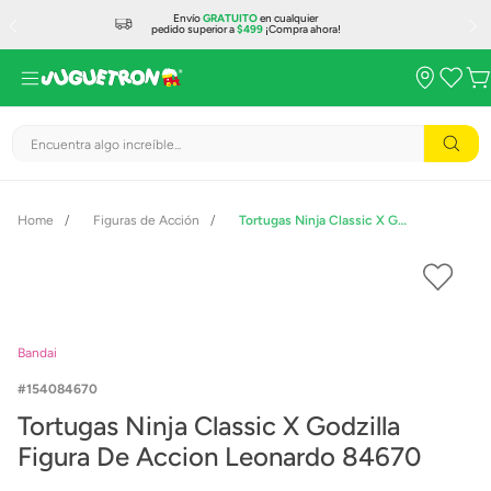
Envío
GRATUITO
en cualquier
pedido superior a
$499
¡Compra ahora!
Encuentra algo increíble...
Figuras de Acción
Tortugas Ninja Classic X Godzilla Figura De Accion Leonardo 84670
Bandai
154084670
Tortugas Ninja Classic X Godzilla
Figura De Accion Leonardo 84670