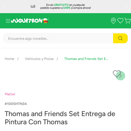
Envío
GRATUITO
en cualquier
pedido superior a
$499
¡Compra ahora!
Encuentra algo increíble...
Vehículos y Pistas
Thomas and Friends Set Entrega de Pintura Con Thomas
Mattel
1005HTN34
Thomas and Friends Set Entrega de
Pintura Con Thomas