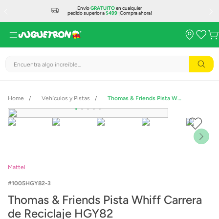
Envío
GRATUITO
en cualquier
pedido superior a
$499
¡Compra ahora!
Encuentra algo increíble...
Vehículos y Pistas
Thomas & Friends Pista Whiff Carrera de Reciclaje HGY82
Mattel
1005HGY82-3
Thomas & Friends Pista Whiff Carrera
de Reciclaje HGY82