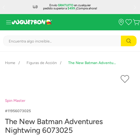
Envío
GRATUITO
en cualquier
pedido superior a
$499
¡Compra ahora!
Encuentra algo increíble...
Figuras de Acción
The New Batman Adventures Nightwing 6073025
Spin Master
11956073025
The New Batman Adventures
Nightwing 6073025