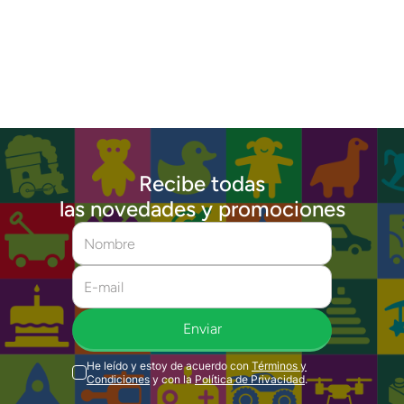
Recibe todas
las novedades y promociones
Enviar
He leído y estoy de acuerdo con
Términos y
Condiciones
y con la
Política de Privacidad
.