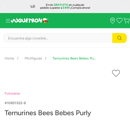
Envío
GRATUITO
en cualquier
pedido superior a
$499
¡Compra ahora!
Encuentra algo increíble...
Minifiguras
Ternurines Bees Bebes Purly
Fotorama
10851322-8
Ternurines Bees Bebes Purly