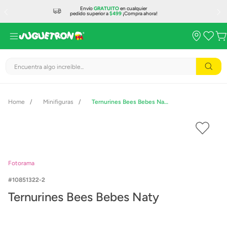
Envío
GRATUITO
en cualquier
pedido superior a
$499
¡Compra ahora!
Encuentra algo increíble...
Minifiguras
Ternurines Bees Bebes Naty
Fotorama
10851322-2
Ternurines Bees Bebes Naty