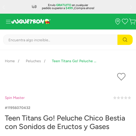
Envío
GRATUITO
en cualquier
pedido superior a
$499
¡Compra ahora!
Encuentra algo increíble...
Peluches
Teen Titans Go! Peluche Chico Bestia con Sonidos de Eructos y Gases
Spin Master
11956070432
Teen Titans Go! Peluche Chico Bestia
con Sonidos de Eructos y Gases