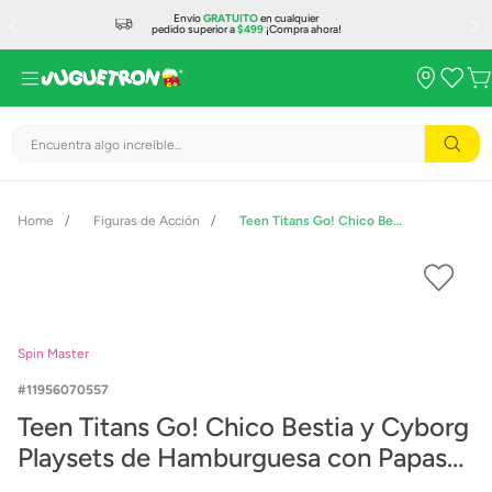
Envío
GRATUITO
en cualquier
pedido superior a
$499
¡Compra ahora!
Encuentra algo increíble...
Figuras de Acción
Teen Titans Go! Chico Bestia y Cyborg Playsets de Hamburguesa con Papas Incluidas
Spin Master
11956070557
Teen Titans Go! Chico Bestia y Cyborg
Playsets de Hamburguesa con Papas
Incluidas