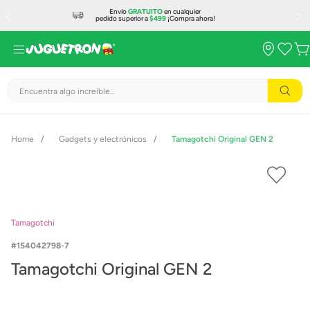
Envío
GRATUITO
en cualquier
pedido superior a
$499
¡Compra ahora!
Encuentra algo increíble...
Gadgets y electrónicos
Tamagotchi Original GEN 2
Tamagotchi
154042798-7
Tamagotchi Original GEN 2