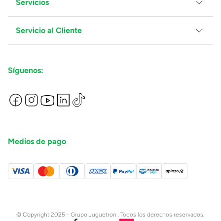
Servicios
Grupo Juguetron
Localiza tu tienda
Blog
Servicio al Cliente
Facturación
Proveedores
Ventas Mayoreo
Contáctanos
Síguenos:
Preguntas Frecuentes
Métodos de Pago
Términos y Condiciones
Devoluciones de Compras en Línea
Aviso de Privacidad
Medios de pago
© Copyright 2025 - Grupo Juguetron . Todos los derechos reservados.