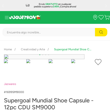
Envío
GRATUITO
en cualquier
pedido superior a
$499
¡Compra ahora!
Encuentra algo increíble...
Creatividad y Arte
Supergoal Mundial Shoe Capsule - 12pc CDU SM9000
Jazwares
1699SM9000
Supergoal Mundial Shoe Capsule -
12pc CDU SM9000