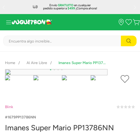
Envío
GRATUITO
en cualquier
pedido superior a
$499
¡Compra ahora!
Encuentra algo increíble...
Al Aire Libre
Imanes Super Mario PP13786NN
Blink
1679PP13786NN
Imanes Super Mario PP13786NN