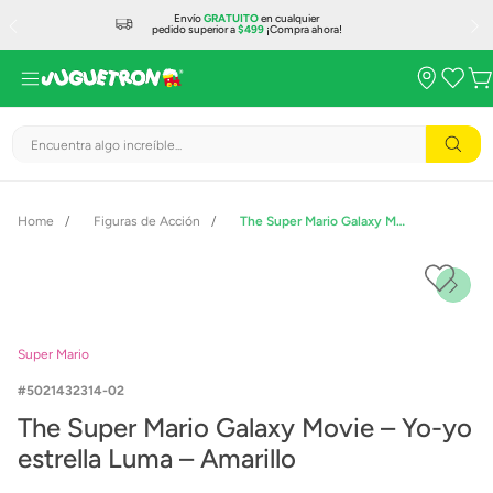
Envío
GRATUITO
en cualquier
pedido superior a
$499
¡Compra ahora!
Encuentra algo increíble...
Figuras de Acción
The Super Mario Galaxy Movie – Yo-yo estrella Luma – Amarillo
Super Mario
5021432314-02
The Super Mario Galaxy Movie – Yo-yo
estrella Luma – Amarillo