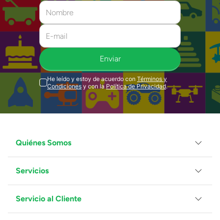
Enviar
He leído y estoy de acuerdo con
Términos y
Condiciones
y con la
Política de Privacidad
.
Quiénes Somos
Servicios
Grupo Juguetron
Localiza tu tienda
Blog
Servicio al Cliente
Facturación
Proveedores