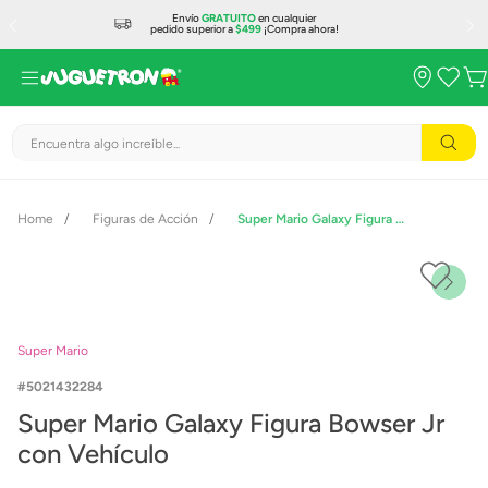
Envío
GRATUITO
en cualquier
pedido superior a
$499
¡Compra ahora!
Encuentra algo increíble...
Figuras de Acción
Super Mario Galaxy Figura Bowser Jr con Vehículo
Super Mario
5021432284
Super Mario Galaxy Figura Bowser Jr
con Vehículo