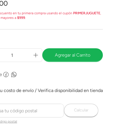
00
scuento en tu primera compra usando el cupón
PRIMERJUGUETE
,
 mayores a
$999
.
Agregar al Carrito
e
Calcular
digo postal