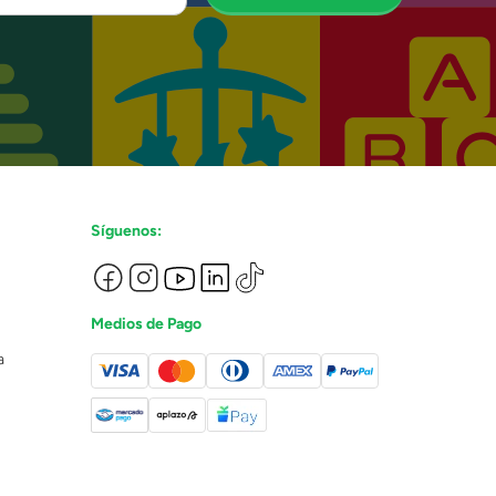
Síguenos:
Medios de Pago
a