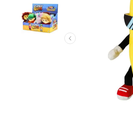
Lanzadores
Muñecas
Construcción
Peluches
Vehículos y Pistas