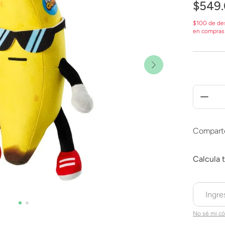
$
549
.
$100 de de
en compras
Compart
No sé mi có