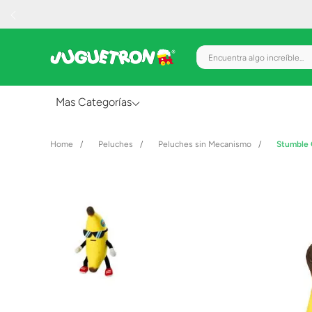
Encuentra algo increíble.
Mas Categorías
Al Aire Libre
Peluches
Peluches sin Mecanismo
Stumble 
Juguetes para Bebés
Preescolar
Creatividad y Arte
Figuras de Acción
Gadgets y Electrónicos
Juegos de Mesa